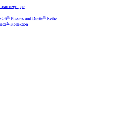
ansparenzgruppe
®
®
 EOS
-Plissees und Duette
-Reihe
®
ette
-Kollektion