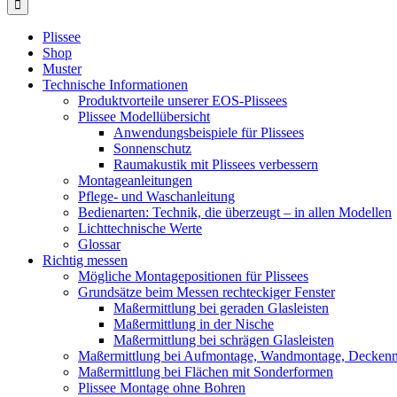
Plissee
Shop
Muster
Technische Informationen
Produktvorteile unserer EOS-Plissees
Plissee Modellübersicht
Anwendungsbeispiele für Plissees
Sonnenschutz
Raumakustik mit Plissees verbessern
Montageanleitungen
Pflege- und Waschanleitung
Bedienarten: Technik, die überzeugt – in allen Modellen
Lichttechnische Werte
Glossar
Richtig messen
Mögliche Montagepositionen für Plissees
Grundsätze beim Messen rechteckiger Fenster
Maßermittlung bei geraden Glasleisten
Maßermittlung in der Nische
Maßermittlung bei schrägen Glasleisten
Maßermittlung bei Aufmontage, Wandmontage, Decken
Maßermittlung bei Flächen mit Sonderformen
Plissee Montage ohne Bohren