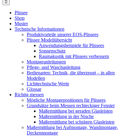
Plissee
Shop
Muster
Technische Informationen
Produktvorteile unserer EOS-Plissees
Plissee Modellübersicht
Anwendungsbeispiele für Plissees
Sonnenschutz
Raumakustik mit Plissees verbessern
Montageanleitungen
Pflege- und Waschanleitung
Bedienarten: Technik, die überzeugt – in allen
Modellen
Lichttechnische Werte
Glossar
Richtig messen
Mögliche Montagepositionen für Plissees
Grundsätze beim Messen rechteckiger Fenster
Maßermittlung bei geraden Glasleisten
Maßermittlung in der Nische
Maßermittlung bei schrägen Glasleisten
Maßermittlung bei Aufmontage, Wandmontage,
Deckenmontage