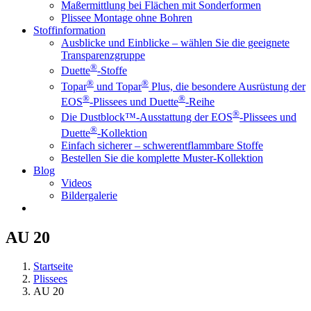
Maßermittlung bei Flächen mit Sonderformen
Plissee Montage ohne Bohren
Stoffinformation
Ausblicke und Einblicke – wählen Sie die geeignete
Transparenzgruppe
®
Duette
-Stoffe
®
®
Topar
und Topar
Plus, die besondere Ausrüstung der
®
®
EOS
-Plissees und Duette
-Reihe
®
Die Dustblock™-Ausstattung der EOS
-Plissees und
®
Duette
-Kollektion
Einfach sicherer – schwerentflammbare Stoffe
Bestellen Sie die komplette Muster-Kollektion
Blog
Videos
Bildergalerie
AU 20
Startseite
Plissees
AU 20