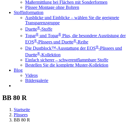
Maßermittlung bei Flächen mit Sonderformen
Plissee Montage ohne Bohren
Stoffinformation
Ausblicke und Einblicke – wählen Sie die geeignete
Transparenzgruppe
®
Duette
-Stoffe
®
®
Topar
und Topar
Plus, die besondere Ausrüstung der
®
®
EOS
-Plissees und Duette
-Reihe
®
Die Dustblock™-Ausstattung der EOS
-Plissees und
®
Duette
-Kollektion
Einfach sicherer – schwerentflammbare Stoffe
Bestellen Sie die komplette Muster-Kollektion
Blog
Videos
Bildergalerie
BB 80 R
Startseite
Plissees
BB 80 R