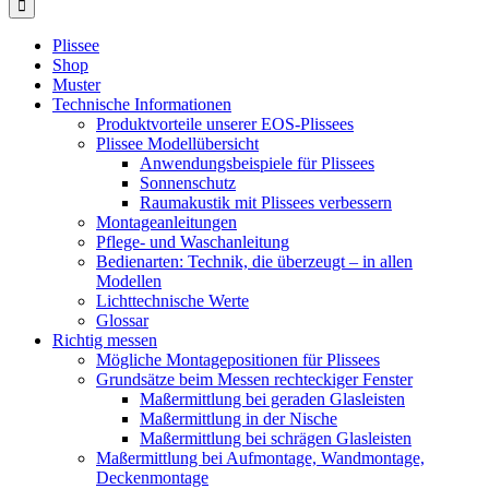
Plissee
Shop
Muster
Technische Informationen
Produktvorteile unserer EOS-Plissees
Plissee Modellübersicht
Anwendungsbeispiele für Plissees
Sonnenschutz
Raumakustik mit Plissees verbessern
Montageanleitungen
Pflege- und Waschanleitung
Bedienarten: Technik, die überzeugt – in allen
Modellen
Lichttechnische Werte
Glossar
Richtig messen
Mögliche Montagepositionen für Plissees
Grundsätze beim Messen rechteckiger Fenster
Maßermittlung bei geraden Glasleisten
Maßermittlung in der Nische
Maßermittlung bei schrägen Glasleisten
Maßermittlung bei Aufmontage, Wandmontage,
Deckenmontage