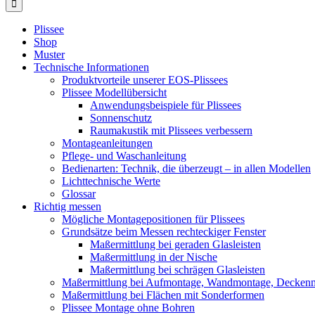
Plissee
Shop
Muster
Technische Informationen
Produktvorteile unserer EOS-Plissees
Plissee Modellübersicht
Anwendungsbeispiele für Plissees
Sonnenschutz
Raumakustik mit Plissees verbessern
Montageanleitungen
Pflege- und Waschanleitung
Bedienarten: Technik, die überzeugt – in allen Modellen
Lichttechnische Werte
Glossar
Richtig messen
Mögliche Montagepositionen für Plissees
Grundsätze beim Messen rechteckiger Fenster
Maßermittlung bei geraden Glasleisten
Maßermittlung in der Nische
Maßermittlung bei schrägen Glasleisten
Maßermittlung bei Aufmontage, Wandmontage, Decken
Maßermittlung bei Flächen mit Sonderformen
Plissee Montage ohne Bohren