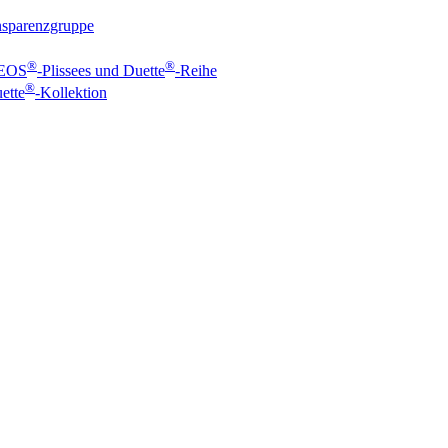
ansparenzgruppe
®
®
 EOS
-Plissees und Duette
-Reihe
®
ette
-Kollektion