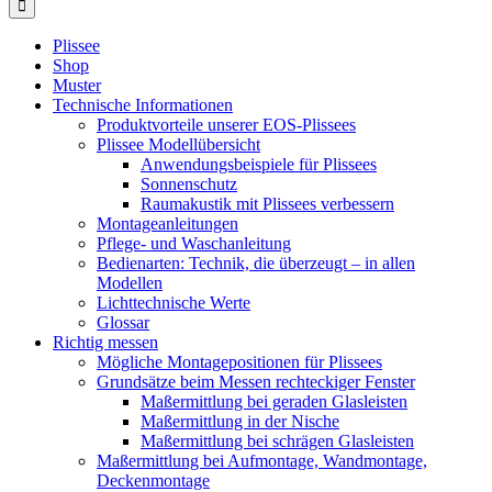
Plissee
Shop
Muster
Technische Informationen
Produktvorteile unserer EOS-Plissees
Plissee Modellübersicht
Anwendungsbeispiele für Plissees
Sonnenschutz
Raumakustik mit Plissees verbessern
Montageanleitungen
Pflege- und Waschanleitung
Bedienarten: Technik, die überzeugt – in allen
Modellen
Lichttechnische Werte
Glossar
Richtig messen
Mögliche Montagepositionen für Plissees
Grundsätze beim Messen rechteckiger Fenster
Maßermittlung bei geraden Glasleisten
Maßermittlung in der Nische
Maßermittlung bei schrägen Glasleisten
Maßermittlung bei Aufmontage, Wandmontage,
Deckenmontage