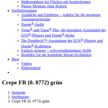
Maßermittlung bei Flächen mit Sonderformen
Plissee Montage ohne Bohren
Stoffinformation
Ausblicke und Einblicke – wählen Sie die geeignete
Transparenzgruppe
®
Duette
-Stoffe
®
®
Topar
und Topar
Plus, die besondere Ausrüstung der
®
®
EOS
-Plissees und Duette
-Reihe
®
Die Dustblock™-Ausstattung der EOS
-Plissees und
®
Duette
-Kollektion
Einfach sicherer – schwerentflammbare Stoffe
Bestellen Sie die komplette Muster-Kollektion
Blog
Videos
Bildergalerie
Crepe FR (0. 0772) grün
Startseite
Stoffmuster
Crepe FR (0. 0772) grün