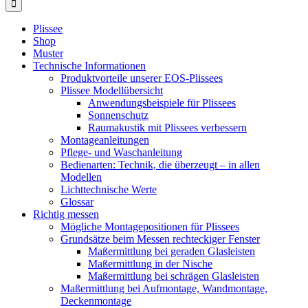
Plissee
Shop
Muster
Technische Informationen
Produktvorteile unserer EOS-Plissees
Plissee Modellübersicht
Anwendungsbeispiele für Plissees
Sonnenschutz
Raumakustik mit Plissees verbessern
Montageanleitungen
Pflege- und Waschanleitung
Bedienarten: Technik, die überzeugt – in allen
Modellen
Lichttechnische Werte
Glossar
Richtig messen
Mögliche Montagepositionen für Plissees
Grundsätze beim Messen rechteckiger Fenster
Maßermittlung bei geraden Glasleisten
Maßermittlung in der Nische
Maßermittlung bei schrägen Glasleisten
Maßermittlung bei Aufmontage, Wandmontage,
Deckenmontage