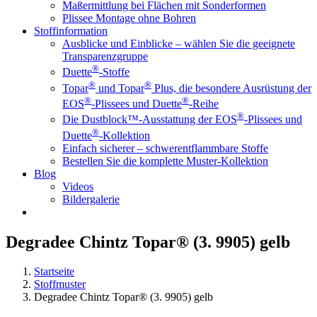
Maßermittlung bei Flächen mit Sonderformen
Plissee Montage ohne Bohren
Stoffinformation
Ausblicke und Einblicke – wählen Sie die geeignete
Transparenzgruppe
®
Duette
-Stoffe
®
®
Topar
und Topar
Plus, die besondere Ausrüstung der
®
®
EOS
-Plissees und Duette
-Reihe
®
Die Dustblock™-Ausstattung der EOS
-Plissees und
®
Duette
-Kollektion
Einfach sicherer – schwerentflammbare Stoffe
Bestellen Sie die komplette Muster-Kollektion
Blog
Videos
Bildergalerie
Degradee Chintz Topar® (3. 9905) gelb
Startseite
Stoffmuster
Degradee Chintz Topar® (3. 9905) gelb