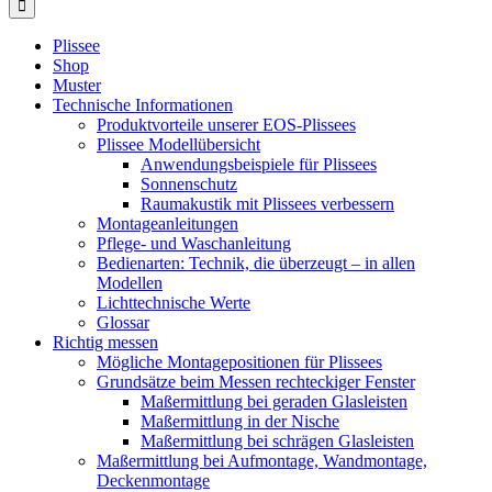
Plissee
Shop
Muster
Technische Informationen
Produktvorteile unserer EOS-Plissees
Plissee Modellübersicht
Anwendungsbeispiele für Plissees
Sonnenschutz
Raumakustik mit Plissees verbessern
Montageanleitungen
Pflege- und Waschanleitung
Bedienarten: Technik, die überzeugt – in allen
Modellen
Lichttechnische Werte
Glossar
Richtig messen
Mögliche Montagepositionen für Plissees
Grundsätze beim Messen rechteckiger Fenster
Maßermittlung bei geraden Glasleisten
Maßermittlung in der Nische
Maßermittlung bei schrägen Glasleisten
Maßermittlung bei Aufmontage, Wandmontage,
Deckenmontage