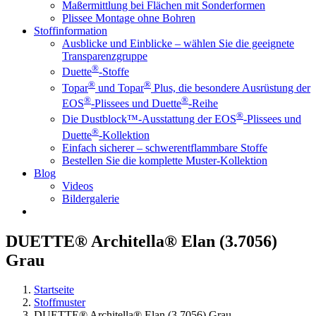
Maßermittlung bei Flächen mit Sonderformen
Plissee Montage ohne Bohren
Stoffinformation
Ausblicke und Einblicke – wählen Sie die geeignete
Transparenzgruppe
®
Duette
-Stoffe
®
®
Topar
und Topar
Plus, die besondere Ausrüstung der
®
®
EOS
-Plissees und Duette
-Reihe
®
Die Dustblock™-Ausstattung der EOS
-Plissees und
®
Duette
-Kollektion
Einfach sicherer – schwerentflammbare Stoffe
Bestellen Sie die komplette Muster-Kollektion
Blog
Videos
Bildergalerie
DUETTE® Architella® Elan (3.7056)
Grau
Startseite
Stoffmuster
DUETTE® Architella® Elan (3.7056) Grau