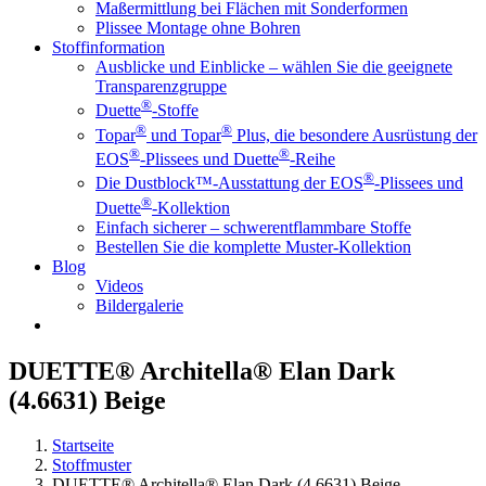
Maßermittlung bei Flächen mit Sonderformen
Plissee Montage ohne Bohren
Stoffinformation
Ausblicke und Einblicke – wählen Sie die geeignete
Transparenzgruppe
®
Duette
-Stoffe
®
®
Topar
und Topar
Plus, die besondere Ausrüstung der
®
®
EOS
-Plissees und Duette
-Reihe
®
Die Dustblock™-Ausstattung der EOS
-Plissees und
®
Duette
-Kollektion
Einfach sicherer – schwerentflammbare Stoffe
Bestellen Sie die komplette Muster-Kollektion
Blog
Videos
Bildergalerie
DUETTE® Architella® Elan Dark
(4.6631) Beige
Startseite
Stoffmuster
DUETTE® Architella® Elan Dark (4.6631) Beige