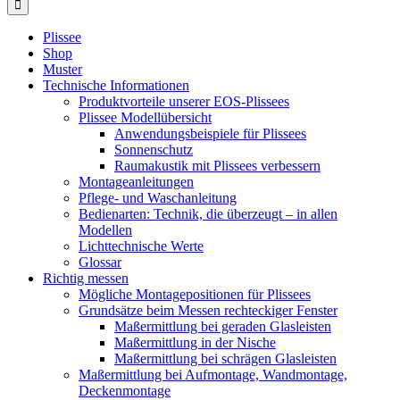
Plissee
Shop
Muster
Technische Informationen
Produktvorteile unserer EOS-Plissees
Plissee Modellübersicht
Anwendungsbeispiele für Plissees
Sonnenschutz
Raumakustik mit Plissees verbessern
Montageanleitungen
Pflege- und Waschanleitung
Bedienarten: Technik, die überzeugt – in allen
Modellen
Lichttechnische Werte
Glossar
Richtig messen
Mögliche Montagepositionen für Plissees
Grundsätze beim Messen rechteckiger Fenster
Maßermittlung bei geraden Glasleisten
Maßermittlung in der Nische
Maßermittlung bei schrägen Glasleisten
Maßermittlung bei Aufmontage, Wandmontage,
Deckenmontage