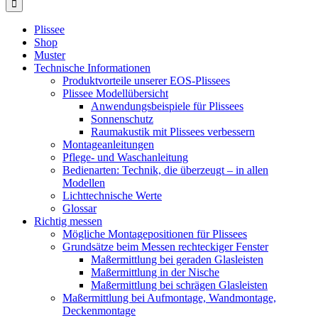
Plissee
Shop
Muster
Technische Informationen
Produktvorteile unserer EOS-Plissees
Plissee Modellübersicht
Anwendungsbeispiele für Plissees
Sonnenschutz
Raumakustik mit Plissees verbessern
Montageanleitungen
Pflege- und Waschanleitung
Bedienarten: Technik, die überzeugt – in allen
Modellen
Lichttechnische Werte
Glossar
Richtig messen
Mögliche Montagepositionen für Plissees
Grundsätze beim Messen rechteckiger Fenster
Maßermittlung bei geraden Glasleisten
Maßermittlung in der Nische
Maßermittlung bei schrägen Glasleisten
Maßermittlung bei Aufmontage, Wandmontage,
Deckenmontage