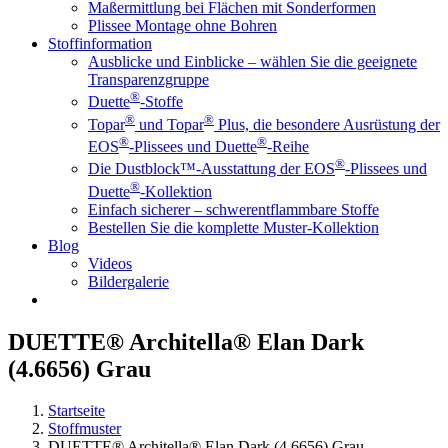
Maßermittlung bei Flächen mit Sonderformen
Plissee Montage ohne Bohren
Stoffinformation
Ausblicke und Einblicke – wählen Sie die geeignete
Transparenzgruppe
®
Duette
-Stoffe
®
®
Topar
und Topar
Plus, die besondere Ausrüstung der
®
®
EOS
-Plissees und Duette
-Reihe
®
Die Dustblock™-Ausstattung der EOS
-Plissees und
®
Duette
-Kollektion
Einfach sicherer – schwerentflammbare Stoffe
Bestellen Sie die komplette Muster-Kollektion
Blog
Videos
Bildergalerie
DUETTE® Architella® Elan Dark
(4.6656) Grau
Startseite
Stoffmuster
DUETTE® Architella® Elan Dark (4.6656) Grau