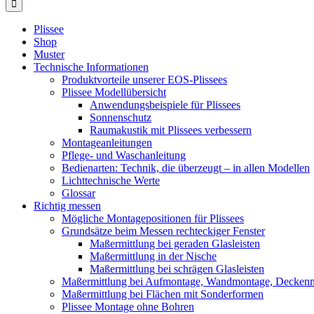
Plissee
Shop
Muster
Technische Informationen
Produktvorteile unserer EOS-Plissees
Plissee Modellübersicht
Anwendungsbeispiele für Plissees
Sonnenschutz
Raumakustik mit Plissees verbessern
Montageanleitungen
Pflege- und Waschanleitung
Bedienarten: Technik, die überzeugt – in allen Modellen
Lichttechnische Werte
Glossar
Richtig messen
Mögliche Montagepositionen für Plissees
Grundsätze beim Messen rechteckiger Fenster
Maßermittlung bei geraden Glasleisten
Maßermittlung in der Nische
Maßermittlung bei schrägen Glasleisten
Maßermittlung bei Aufmontage, Wandmontage, Decken
Maßermittlung bei Flächen mit Sonderformen
Plissee Montage ohne Bohren