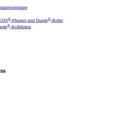
ansparenzgruppe
®
®
 EOS
-Plissees und Duette
-Reihe
®
ette
-Kollektion
ss