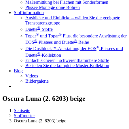
Maßermittlung bei Flächen mit Sonderformen
Plissee Montage ohne Bohren
Stoffinformation
Ausblicke und Einblicke – wählen Sie die geeignete
Transparenzgruppe
®
Duette
-Stoffe
®
®
Topar
und Topar
Plus, die besondere Ausrüstung der
®
®
EOS
-Plissees und Duette
-Reihe
®
Die Dustblock™-Ausstattung der EOS
-Plissees und
®
Duette
-Kollektion
Einfach sicherer – schwerentflammbare Stoffe
Bestellen Sie die komplette Muster-Kollektion
Blog
Videos
Bildergalerie
Oscura Luna (2. 6203) beige
Startseite
Stoffmuster
Oscura Luna (2. 6203) beige