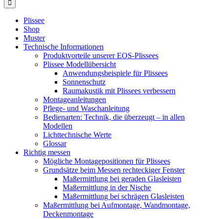
Plissee
Shop
Muster
Technische Informationen
Produktvorteile unserer EOS-Plissees
Plissee Modellübersicht
Anwendungsbeispiele für Plissees
Sonnenschutz
Raumakustik mit Plissees verbessern
Montageanleitungen
Pflege- und Waschanleitung
Bedienarten: Technik, die überzeugt – in allen
Modellen
Lichttechnische Werte
Glossar
Richtig messen
Mögliche Montagepositionen für Plissees
Grundsätze beim Messen rechteckiger Fenster
Maßermittlung bei geraden Glasleisten
Maßermittlung in der Nische
Maßermittlung bei schrägen Glasleisten
Maßermittlung bei Aufmontage, Wandmontage,
Deckenmontage