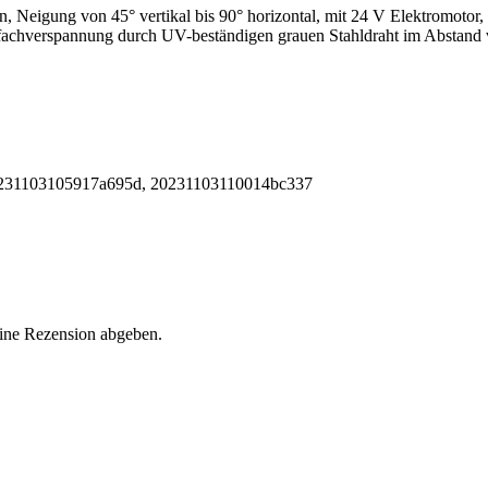
, Neigung von 45° vertikal bis 90° horizontal, mit 24 V Elektromotor, 
fachverspannung durch UV-beständigen grauen Stahldraht im Abstand vo
231103105917a695d, 20231103110014bc337
eine Rezension abgeben.