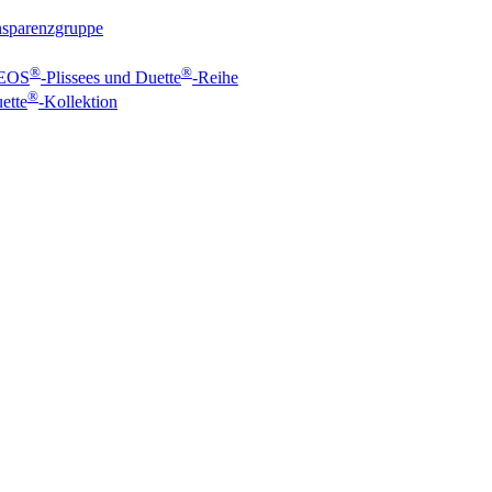
ansparenzgruppe
®
®
 EOS
-Plissees und Duette
-Reihe
®
ette
-Kollektion