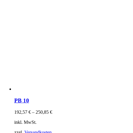
PB 10
192,57
€
–
250,85
€
inkl. MwSt.
zzgl.
Versandkosten