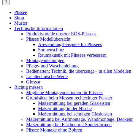
Plissee
Shop
Muster
Technische Informationen
Produktvorteile unserer EOS-Plissees
Plissee Modellübersicht
Anwendungsbeispiele für Plissees
Sonnenschutz
Raumakustik mit Plissees verbessern
Montageanleitungen
Pflege- und Waschanleitung
Bedienarten: Technik, die überzeugt – in allen Modellen
Lichttechnische Werte
Glossar
Richtig messen
Mögliche Montagepositionen für Plissees
Grundsätze beim Messen rechteckiger Fenster
Maßermittlung bei geraden Glasleisten
Maßermittlung in der Nische
Maßermittlung bei schrägen Glasleisten
Maßermittlung bei Aufmontage, Wandmontage, Decken
Maßermittlung bei Flächen mit Sonderformen
Plissee Montage ohne Bohren