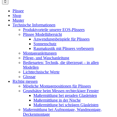
Plissee
Shop
Muster
Technische Informationen
Produktvorteile unserer EOS-Plissees
Plissee Modellübersicht
Anwendungsbeispiele für Plissees
Sonnenschutz
Raumakustik mit Plissees verbessern
Montageanleitungen
Pflege- und Waschanleitung
Bedienarten: Technik, die überzeugt – in allen
Modellen
Lichttechnische Werte
Glossar
Richtig messen
Mögliche Montagepositionen für Plissees
Grundsätze beim Messen rechteckiger Fenster
Maßermittlung bei geraden Glasleisten
Maßermittlung in der Nische
Maßermittlung bei schrägen Glasleisten
Maßermittlung bei Aufmontage, Wandmontage,
Deckenmontage