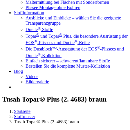
Maßermittlung bei Flächen mit Sonderformen
Plissee Montage ohne Bohren
Stoffinformation
Ausblicke und Einblicke – wählen Sie die geeignete
Transparenzgruppe
®
Duette
-Stoffe
®
®
Topar
und Topar
Plus, die besondere Ausrüstung der
®
®
EOS
-Plissees und Duette
-Reihe
®
Die Dustblock™-Ausstattung der EOS
-Plissees und
®
Duette
-Kollektion
Einfach sicherer – schwerentflammbare Stoffe
Bestellen Sie die komplette Muster-Kollektion
Blog
Videos
Bildergalerie
Tusah Topar® Plus (2. 4683) braun
Startseite
Stoffmuster
Tusah Topar® Plus (2. 4683) braun