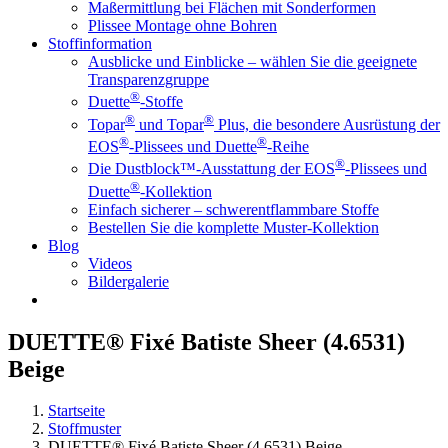
Maßermittlung bei Flächen mit Sonderformen
Plissee Montage ohne Bohren
Stoffinformation
Ausblicke und Einblicke – wählen Sie die geeignete
Transparenzgruppe
®
Duette
-Stoffe
®
®
Topar
und Topar
Plus, die besondere Ausrüstung der
®
®
EOS
-Plissees und Duette
-Reihe
®
Die Dustblock™-Ausstattung der EOS
-Plissees und
®
Duette
-Kollektion
Einfach sicherer – schwerentflammbare Stoffe
Bestellen Sie die komplette Muster-Kollektion
Blog
Videos
Bildergalerie
DUETTE® Fixé Batiste Sheer (4.6531)
Beige
Startseite
Stoffmuster
DUETTE® Fixé Batiste Sheer (4.6531) Beige