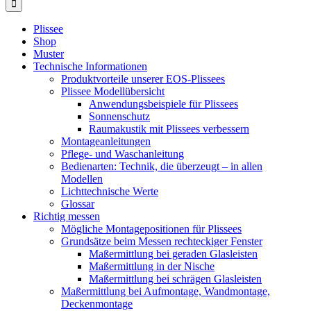
Plissee
Shop
Muster
Technische Informationen
Produktvorteile unserer EOS-Plissees
Plissee Modellübersicht
Anwendungsbeispiele für Plissees
Sonnenschutz
Raumakustik mit Plissees verbessern
Montageanleitungen
Pflege- und Waschanleitung
Bedienarten: Technik, die überzeugt – in allen
Modellen
Lichttechnische Werte
Glossar
Richtig messen
Mögliche Montagepositionen für Plissees
Grundsätze beim Messen rechteckiger Fenster
Maßermittlung bei geraden Glasleisten
Maßermittlung in der Nische
Maßermittlung bei schrägen Glasleisten
Maßermittlung bei Aufmontage, Wandmontage,
Deckenmontage